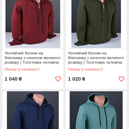
Чоловічий батник на
Чоловічий батник на
блискавці з начосом великого
блискавці з начосом великого
розміру | Толстовка чоловіча
розміру | Толстовка чоловіча
на флісі бордова Туреччина
на флісі хакі Туреччина 6121
Немає в наявності
Немає в наявності
6167 Б
Б
1 040
1 020
₴
₴