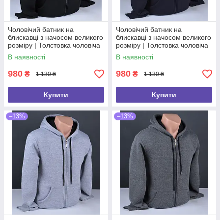
Чоловічий батник на
Чоловічий батник на
блискавці з начосом великого
блискавці з начосом великого
розміру | Толстовка чоловіча
розміру | Толстовка чоловіча
на флісі чорна Туреччина
на флісі синя Туреччина
В наявності
В наявності
6120 Б
6122 Б
980
980
₴
₴
1 130 ₴
1 130 ₴
Купити
Купити
–13%
–13%