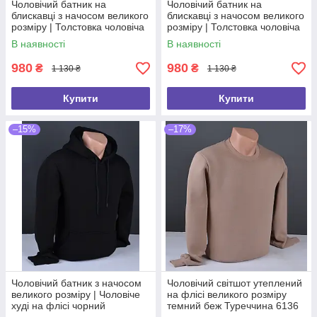
Чоловічий батник на
Чоловічий батник на
блискавці з начосом великого
блискавці з начосом великого
розміру | Толстовка чоловіча
розміру | Толстовка чоловіча
на флісі сіра Туреччина 6165
на флісі сіра Туреччина 6166
В наявності
В наявності
Б
Б
980
980
₴
₴
1 130 ₴
1 130 ₴
Купити
Купити
–15%
–17%
Чоловічий батник з начосом
Чоловічий світшот утеплений
великого розміру | Чоловіче
на флісі великого розміру
худі на флісі чорний
темний беж Туреччина 6136