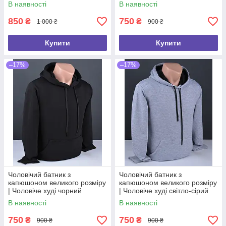
Туреччина 6090 Б
Б
В наявності
В наявності
850
750
₴
₴
1 000 ₴
900 ₴
Купити
Купити
–17%
–17%
Чоловічий батник з
Чоловічий батник з
капюшоном великого розміру
капюшоном великого розміру
| Чоловіче худі чорний
| Чоловіче худі світло-сірий
Туреччина 6068 Б
Туреччина 6069 Б
В наявності
В наявності
750
750
₴
₴
900 ₴
900 ₴