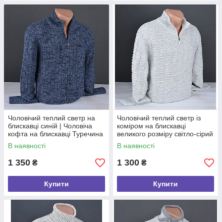
Чоловічий теплий светр на
Чоловічий теплий светр із
блискавці синій | Чоловіча
коміром на блискавці
кофта на блискавці Туречина
великого розміру світло-сірий
7217
Туреччина 7193 Б
В наявності
В наявності
1 350
1 300
₴
₴
Купити
Купити