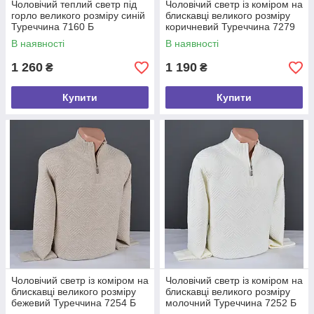
Чоловічий теплий светр під
Чоловічий светр із коміром на
горло великого розміру синій
блискавці великого розміру
Туреччина 7160 Б
коричневий Туреччина 7279
Б
В наявності
В наявності
1 260
1 190
₴
₴
Купити
Купити
Чоловічий светр із коміром на
Чоловічий светр із коміром на
блискавці великого розміру
блискавці великого розміру
бежевий Туреччина 7254 Б
молочний Туреччина 7252 Б