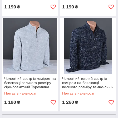
1 190
1 190
₴
₴
Чоловічий светр із коміром на
Чоловічий теплий светр із
блискавці великого розміру
коміром на блискавці
сіро-блакитний Туреччина
великого розміру темно-синій
7256 Б
Туреччина 7176 Б
Немає в наявності
Немає в наявності
1 190
1 260
₴
₴