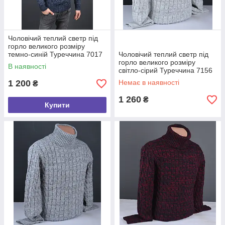
Чоловічий теплий светр під
горло великого розміру
темно-синій Туреччина 7017
Чоловічий теплий светр під
Б
горло великого розміру
В наявності
світло-сірий Туреччина 7156
Б
1 200
Немає в наявності
₴
1 260
₴
Купити