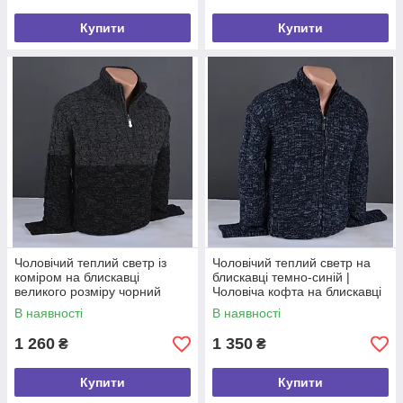
Купити
Купити
Чоловічий теплий светр із
Чоловічий теплий светр на
коміром на блискавці
блискавці темно-синій |
великого розміру чорний
Чоловіча кофта на блискавці
Туреччина 7283 Б
Туречина 7215
В наявності
В наявності
1 260
1 350
₴
₴
Купити
Купити