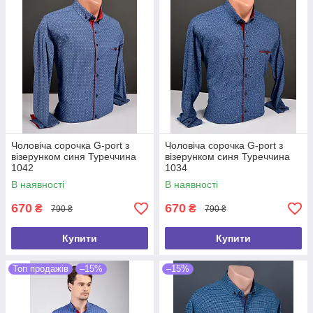
Чоловіча сорочка G-port з
Чоловіча сорочка G-port з
візерунком синя Туреччина
візерунком синя Туреччина
1042
1034
В наявності
В наявності
670
670
₴
₴
790 ₴
790 ₴
Купити
Купити
Топ продажів
–15%
–15%