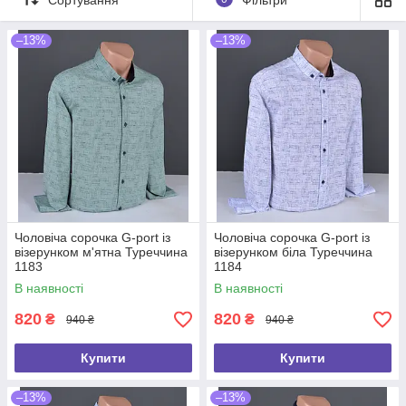
–13%
–13%
Чоловіча сорочка G-port із
Чоловіча сорочка G-port із
візерунком м'ятна Туреччина
візерунком біла Туреччина
1183
1184
В наявності
В наявності
820
820
₴
₴
940 ₴
940 ₴
Купити
Купити
–13%
–13%