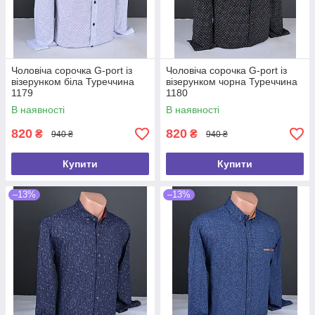
Чоловіча сорочка G-port із
Чоловіча сорочка G-port із
візерунком біла Туреччина
візерунком чорна Туреччина
1179
1180
В наявності
В наявності
820
820
₴
₴
940 ₴
940 ₴
Купити
Купити
–13%
–13%