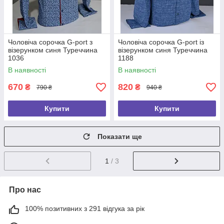
Чоловіча сорочка G-port з
Чоловіча сорочка G-port із
візерунком синя Туреччина
візерунком синя Туреччина
1036
1188
В наявності
В наявності
670
820
₴
₴
790 ₴
940 ₴
Купити
Купити
Показати ще
1
/ 3
Про нас
100% позитивних з 291 відгука за рік