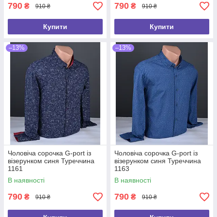
790
790
₴
₴
910 ₴
910 ₴
Купити
Купити
–13%
–13%
Чоловіча сорочка G-port із
Чоловіча сорочка G-port із
візерунком синя Туреччина
візерунком синя Туреччина
1161
1163
В наявності
В наявності
790
790
₴
₴
910 ₴
910 ₴