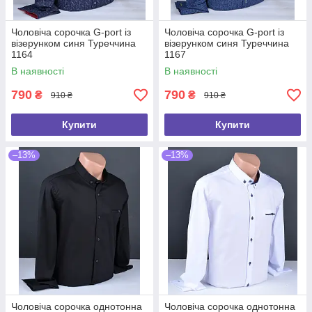
Чоловіча сорочка G-port із
Чоловіча сорочка G-port із
візерунком синя Туреччина
візерунком синя Туреччина
1164
1167
В наявності
В наявності
790
790
₴
₴
910 ₴
910 ₴
Купити
Купити
–13%
–13%
Чоловіча сорочка однотонна
Чоловіча сорочка однотонна