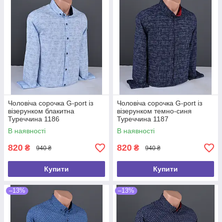
Чоловіча сорочка G-port із
Чоловіча сорочка G-port із
візерунком блакитна
візерунком темно-синя
Туреччина 1186
Туреччина 1187
В наявності
В наявності
820
820
₴
₴
940 ₴
940 ₴
Купити
Купити
–13%
–13%