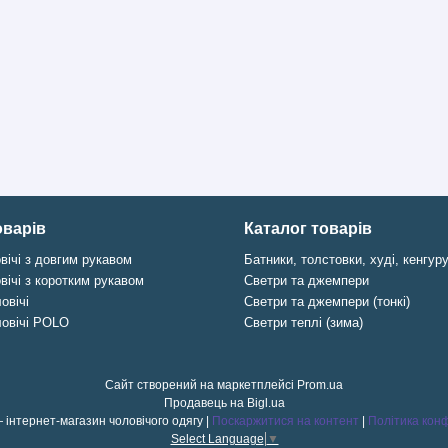
оварів
Каталог товарів
вічі з довгим рукавом
Батники, толстовки, худі, кенгур
вічі з коротким рукавом
Светри та джемпери
овічі
Светри та джемпери (тонкі)
ловічі POLO
Светри теплі (зима)
Сайт створений на маркетплейсі
Prom.ua
Продавець на Bigl.ua
Mister Alex — інтернет-магазин чоловічого одягу |
Поскаржитися на контент
|
Політика конф
Select Language
▼