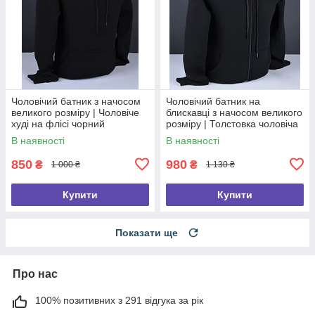
Чоловічий батник з начосом
Чоловічий батник на
великого розміру | Чоловіче
блискавці з начосом великого
худі на флісі чорний
розміру | Толстовка чоловіча
Туреччина 6090 Б
на флісі чорна Туреччина
В наявності
В наявності
6120 Б
850
980
₴
₴
1 000 ₴
1 130 ₴
Купити
Купити
Показати ще
Про нас
100% позитивних з 291 відгука за рік