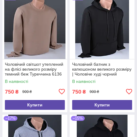
Чоловічий світшот утеплений
Чоловічий батник з
на флісі великого розміру
капюшоном великого розміру
темний беж Туреччина 6136
| Чоловіче худі чорний
Б
Туреччина 6068 Б
В наявності
В наявності
750
750
₴
₴
900 ₴
900 ₴
Купити
Купити
–17%
–15%