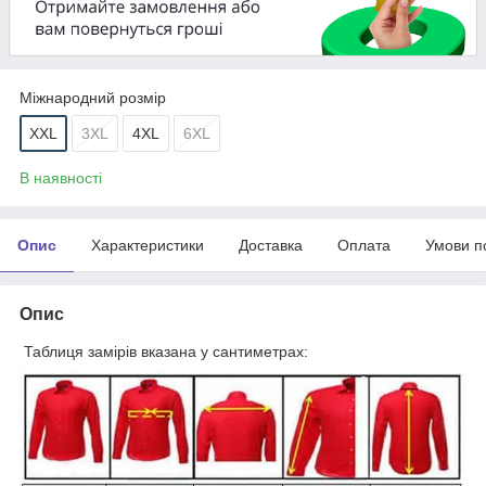
Міжнародний розмір
XXL
3XL
4XL
6XL
В наявності
Опис
Характеристики
Доставка
Оплата
Умови п
Опис
Таблиця замірів вказана у сантиметрах: