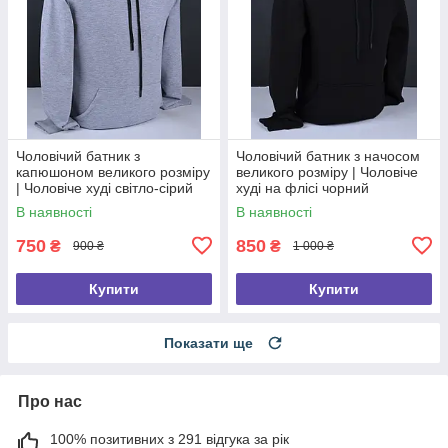
Чоловічий батник з
Чоловічий батник з начосом
капюшоном великого розміру
великого розміру | Чоловіче
| Чоловіче худі світло-сірий
худі на флісі чорний
Туреччина 6069 Б
Туреччина 6090 Б
В наявності
В наявності
750
850
₴
₴
900 ₴
1 000 ₴
Купити
Купити
Показати ще
Про нас
100% позитивних з 291 відгука за рік