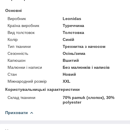
Основні
Виробник
Leonidas
Країна виробник
Туреччина
Вид толстовок
Толстовка
Колір
Синій
Тип тканини
Трехнитка з начосом
Сезонність
Осінь/зима
Капюшон
Вшитий
Малюнки і написи
Без малюнків і написів
Стан
Новий
Міжнародний розмір
XXL
Користувальницькі характеристики
Склад тканини
70% pamuk (хлопок), 30%
polyester
Приховати