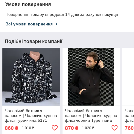
Умови повернення
Повернення товару впродовж 14 днів за рахунок покупця
Всі умови повернення
Подібні товари компанії
Чоловічий батник з
Чоловічий батник з
Чоло
начосом | Чоловіче худі на
начосом | Чоловіче худі на
начо
флісі Туреччина 6171
флісі чорний Туреччина
фліс
6140
609
860
870
760
₴
₴
1 010 ₴
1 020 ₴