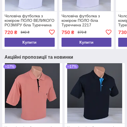
Чоловіча футболка з
Чоловіча футболка з
Чоло
коміром ПОЛО ВЕЛИКОГО
коміром ПОЛО біла
ком
РОЗМІРУ біла Туреччина
Туреччина 2217
Туре
2190 Б
720
750
730
₴
₴
840 ₴
870 ₴
Купити
Купити
Акційні пропозиції та новинки
–17%
–17%