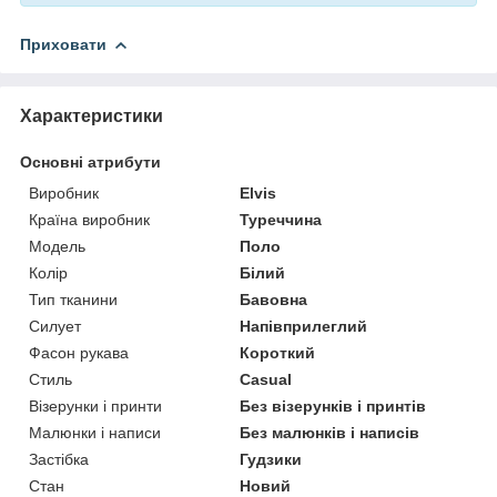
Приховати
Характеристики
Основні атрибути
Виробник
Elvis
Країна виробник
Туреччина
Модель
Поло
Колір
Білий
Тип тканини
Бавовна
Силует
Напівприлеглий
Фасон рукава
Короткий
Стиль
Casual
Візерунки і принти
Без візерунків і принтів
Малюнки і написи
Без малюнків і написів
Застібка
Гудзики
Стан
Новий