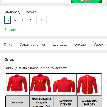
Міжнародний розмір
S
M
L
XL
2XL
В наявності
Опис
Характеристики
Доставка
Оплата
Умови п
Опис
Таблиця замірів вказана у сантиметрах: