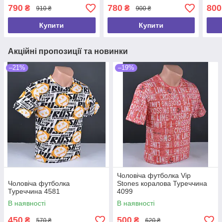
2046
790
780
800
₴
₴
910 ₴
900 ₴
Купити
Купити
Акційні пропозиції та новинки
–21%
–19%
Чоловіча футболка Vip
Чоловіча футболка
Stones коралова Туреччина
Туреччина 4581
4099
В наявності
В наявності
450
500
₴
₴
570 ₴
620 ₴