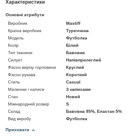
Характеристики
Основні атрибути
Виробник
Mastiff
Країна виробник
Туреччина
Модель
Футболка
Колір
Білий
Тип тканини
Бавовна
Силует
Напівприлеглий
Фасон вирізу горловини
Круглий
Фасон рукава
Короткий
Стиль
Casual
Малюнки і написи
З написами
Стан
Новий
Міжнародний розмір
S
Склад
Бавовна 95%, Еластан 5%
Вид виробу
Футболка
Приховати