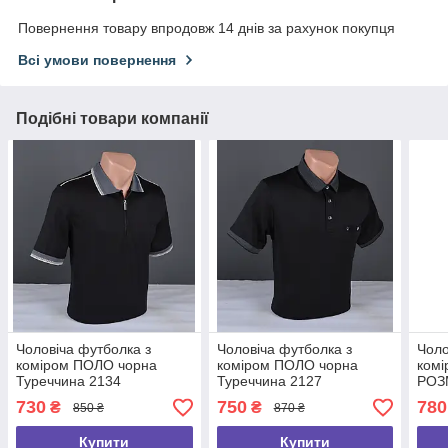
Повернення товару впродовж 14 днів за рахунок покупця
Всі умови повернення
Подібні товари компанії
Чоловіча футболка з
Чоловіча футболка з
Чоло
коміром ПОЛО чорна
коміром ПОЛО чорна
ком
Туреччина 2134
Туреччина 2127
РОЗ
Туре
730
750
780
₴
₴
850 ₴
870 ₴
Купити
Купити