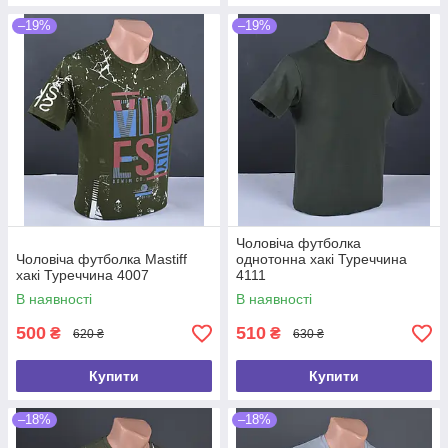
–19%
–19%
Чоловіча футболка
Чоловіча футболка Mastiff
однотонна хакі Туреччина
хакі Туреччина 4007
4111
В наявності
В наявності
500
510
₴
₴
620 ₴
630 ₴
Купити
Купити
–18%
–18%