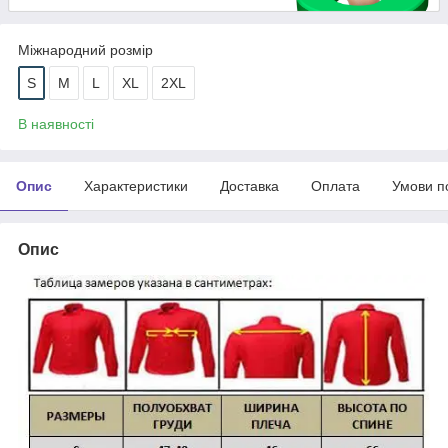
Міжнародний розмір
S
M
L
XL
2XL
В наявності
Опис
Характеристики
Доставка
Оплата
Умови п
Опис