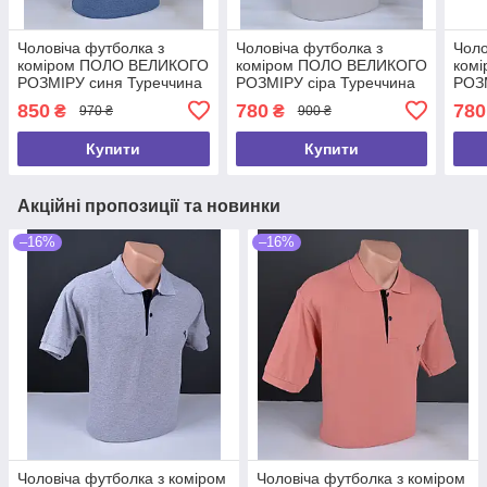
Чоловіча футболка з
Чоловіча футболка з
Чоло
коміром ПОЛО ВЕЛИКОГО
коміром ПОЛО ВЕЛИКОГО
ком
РОЗМІРУ синя Туреччина
РОЗМІРУ сіра Туреччина
РОЗМ
2233 Б
2119 Б
2045
850
780
780
₴
₴
970 ₴
900 ₴
Купити
Купити
Акційні пропозиції та новинки
–16%
–16%
Чоловіча футболка з коміром
Чоловіча футболка з коміром