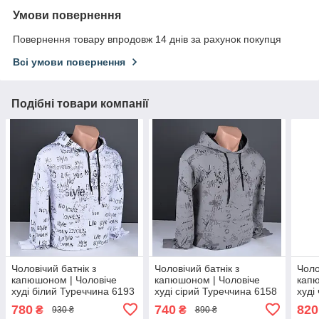
Умови повернення
Повернення товару впродовж 14 днів за рахунок покупця
Всі умови повернення
Подібні товари компанії
Чоловічий батнік з
Чоловічий батнік з
Чоло
капюшоном | Чоловіче
капюшоном | Чоловіче
капю
худі білий Туреччина 6193
худі сірий Туреччина 6158
худі
620
780
740
820
₴
₴
930 ₴
890 ₴