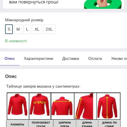
Міжнародний розмір
S
M
L
XL
2XL
В наявності
Опис
Характеристики
Доставка
Оплата
Умови п
Опис
Таблиця замірів вказана у сантиметрах: