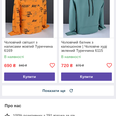
Чоловічий світшот з
Чоловічий батник з
написами жовтий Туреччина
капюшоном | Чоловіче худі
6169
зелений Туреччина 6115
В наявності
В наявності
690
720
₴
₴
840 ₴
870 ₴
Купити
Купити
Показати ще
Про нас
100% позитивних з 291 відгука за рік