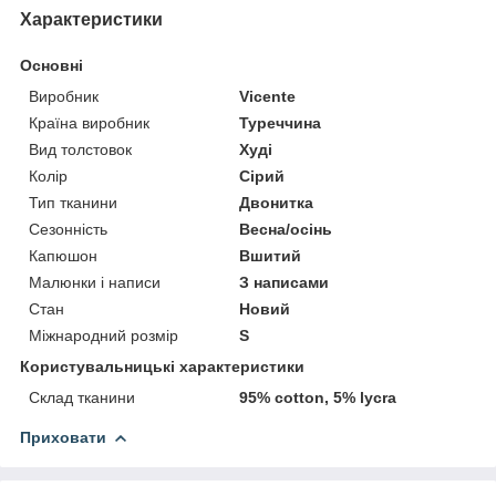
Характеристики
Основні
Виробник
Vicente
Країна виробник
Туреччина
Вид толстовок
Худі
Колір
Сірий
Тип тканини
Двонитка
Сезонність
Весна/осінь
Капюшон
Вшитий
Малюнки і написи
З написами
Стан
Новий
Міжнародний розмір
S
Користувальницькі характеристики
Склад тканини
95% cotton, 5% lycra
Приховати