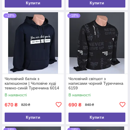
Купити
Купити
–18%
–18%
Чоловічий батнік з
Чоловічий світшот з
капюшоном | Чоловіче худі
написами чорний Туреччина
темно-синій Туреччина 6014
6159
В наявності
В наявності
670
690
₴
₴
820 ₴
840 ₴
Купити
Купити
–18%
–18%