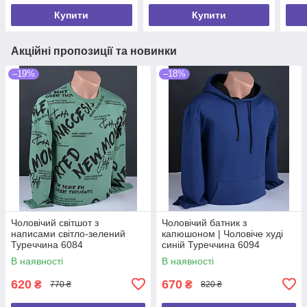
Купити
Купити
Акційні пропозиції та новинки
–19%
–18%
Чоловічий світшот з
Чоловічий батник з
написами світло-зелений
капюшоном | Чоловіче худі
Туреччина 6084
синій Туреччина 6094
В наявності
В наявності
620
670
₴
₴
770 ₴
820 ₴