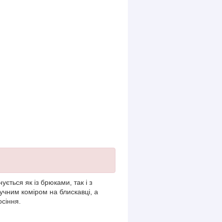
ється як із брюками, так і з
учним коміром на блискавці, а
осіння.