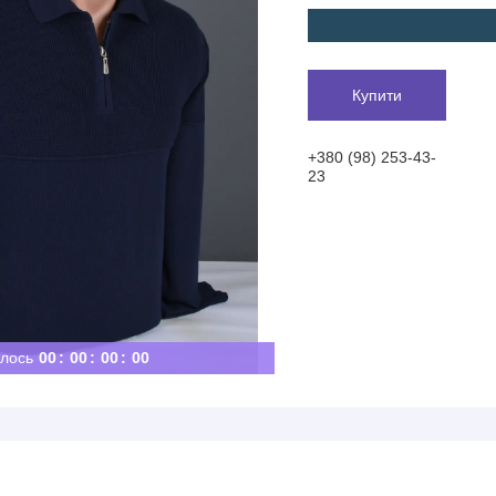
Купити
+380 (98) 253-43-
23
лось
0
0
0
0
0
0
0
0