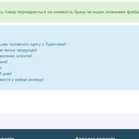
ь товар перевіряється на наявність браку чи інших можливих фабр
ник чоловічого одягу з Туреччини!
 якісну продукцію!
волених клієнтів!
ння!
!
 днів!
могти у виборі розміру!