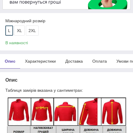
Міжнародний розмір
L
XL
2XL
В наявності
Опис
Характеристики
Доставка
Оплата
Умови п
Опис
Таблиця замірів вказана у сантиметрах: