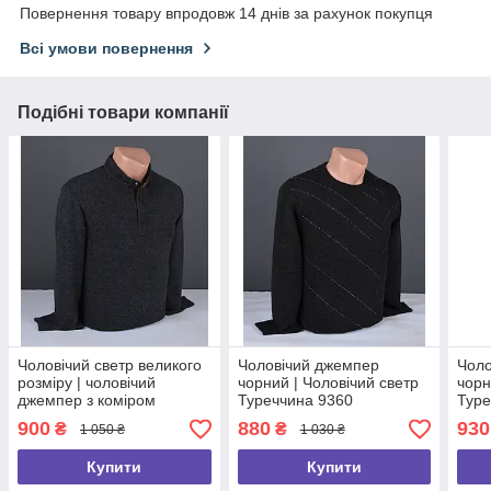
Повернення товару впродовж 14 днів за рахунок покупця
Всі умови повернення
Подібні товари компанії
Чоловічий светр великого
Чоловічий джемпер
Чоло
розміру | чоловічий
чорний | Чоловічий светр
чорн
джемпер з коміром
Туреччина 9360
Туре
чорний Туреччина 9342 Б
900
880
930
₴
₴
1 050 ₴
1 030 ₴
Купити
Купити