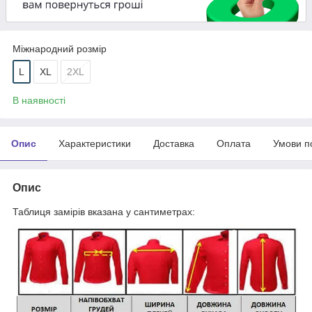
Міжнародний розмір
L
XL
2XL
В наявності
Опис
Характеристики
Доставка
Оплата
Умови п
Опис
Таблиця замірів вказана у сантиметрах: