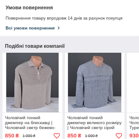
Умови повернення
Повернення товару впродовж 14 днів за рахунок покупця
Всі умови повернення
Подібні товари компанії
Чоловічий тонкий
Чоловічий тонкий
Чоло
джемпер на блискавці |
джемпер великого розміру
Чоло
Чоловічий светр бежево-
| Чоловічий светр сірий
Туре
сірий Туреччина 3149
Туреччина 3135 Б
850
850
930
₴
₴
1 000 ₴
1 000 ₴