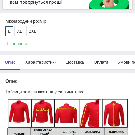
Міжнародний розмір
L
XL
2XL
В наявності
Опис
Характеристики
Доставка
Оплата
Умови п
Опис
Таблиця замірів вказана у сантиметрах: