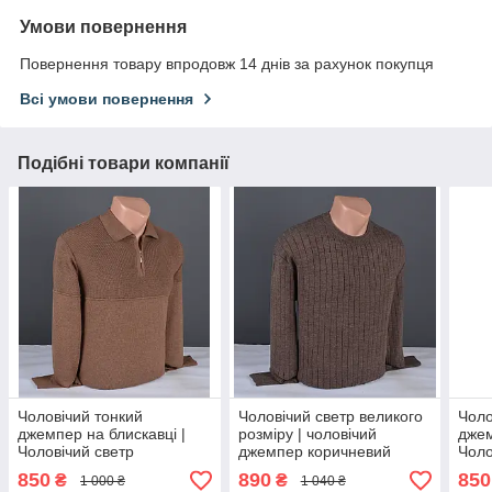
Умови повернення
Повернення товару впродовж 14 днів за рахунок покупця
Всі умови повернення
Подібні товари компанії
Чоловічий тонкий
Чоловічий светр великого
Чоло
джемпер на блискавці |
розміру | чоловічий
джем
Чоловічий светр
джемпер коричневий
Чоло
коричневий Туреччина
Туреччина 9394 Б
беже
850
890
850
₴
₴
1 000 ₴
1 040 ₴
3147