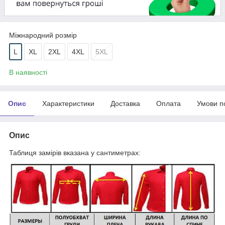
Міжнародний розмір
L
XL
2XL
4XL
5XL
В наявності
Опис
Характеристики
Доставка
Оплата
Умови п
Опис
Таблиця замірів вказана у сантиметрах: