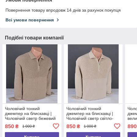
Повернення товару впродовж 14 днів за рахунок покупця
Всі умови повернення
Подібні товари компанії
Чоловічий тонкий
Чоловічий тонкий
Чоло
джемпер на блискавці |
джемпер на блискавці |
джем
Чоловічий светр бежевий
Чоловічий светр світло-
вели
Туреччина 3145
бежевий Туреччина 3151
Чоло
850
850
890
₴
₴
1 000 ₴
1 000 ₴
сині
Купити
Купити