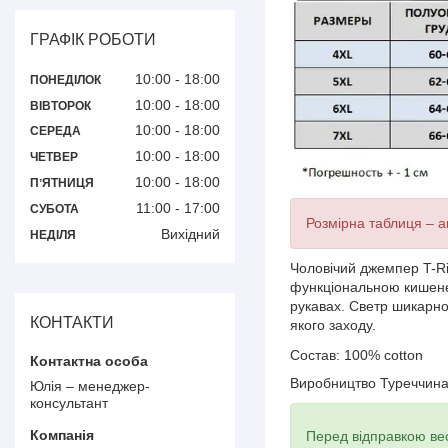
ГРАФІК РОБОТИ
10:00
18:00
ПОНЕДІЛОК
10:00
18:00
ВІВТОРОК
10:00
18:00
СЕРЕДА
10:00
18:00
ЧЕТВЕР
10:00
18:00
ПʼЯТНИЦЯ
11:00
17:00
СУБОТА
Розмірна таблиця – ак
Вихідний
НЕДІЛЯ
Чоловічий джемпер T-Ri
функціональною кишенею
рукавах. Светр шикарно 
КОНТАКТИ
якого заходу.
Состав:
100% cotton
Виробництво Туреччин
Юлія – менеджер-
консультант
Перед відправкою вес