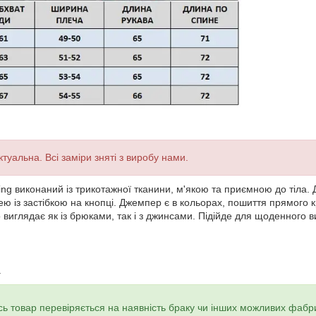
туальна. Всі заміри зняті з виробу нами.
ng виконаний із трикотажної тканини, м'якою та приємною до тіла
 із застібкою на кнопці. Джемпер є в кольорах, пошиття прямого к
виглядає як із брюками, так і з джинсами. Підійде для щоденного в
а
ь товар перевіряється на наявність браку чи інших можливих фабр