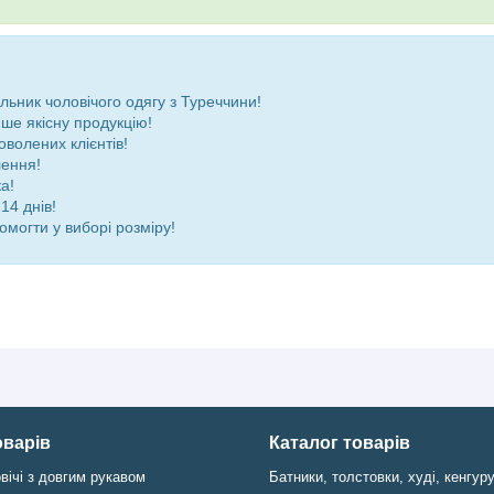
ьник чоловічого одягу з Туреччини!
ше якісну продукцію!
оволених клієнтів!
лення!
а!
14 днів!
омогти у виборі розміру!
оварів
Каталог товарів
вічі з довгим рукавом
Батники, толстовки, худі, кенгур