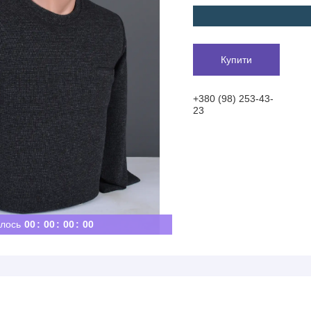
Купити
+380 (98) 253-43-
23
лось
0
0
0
0
0
0
0
0