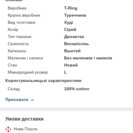
Виробник
T-Ring
Країна виробник
Туреччина
Вид толстовок
Худі
Колір
Сірий
Тип тканини
Двонитка
Сезонність
Весна/осінь
Капюшон
Вшитий
Малюнки і написи
Без малюнків і написів
Стан
Новий
Міжнародний розмір
L
Користувальницькі характеристики
Склад
100% cotton
Приховати
Умови доставки
Нова Пошта