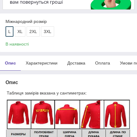
Міжнародний розмір
L
XL
2XL
3XL
В наявності
Опис
Характеристики
Доставка
Оплата
Умови п
Опис
Таблиця замірів вказана у сантиметрах: