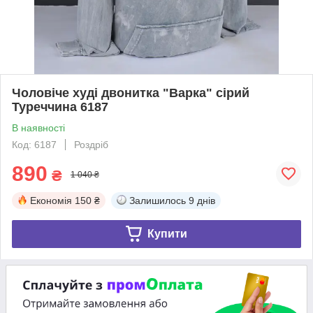
Чоловіче худі двонитка "Варка" сірий
Туреччина 6187
В наявності
Код: 6187
Роздріб
890
₴
1 040 ₴
Економія
150 ₴
Залишилось
9 днів
Купити