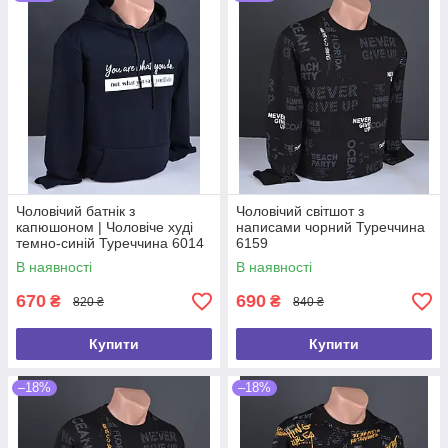
Чоловічий батнік з
Чоловічий світшот з
капюшоном | Чоловіче худі
написами чорний Туреччина
темно-синій Туреччина 6014
6159
В наявності
В наявності
670
690
₴
₴
820 ₴
840 ₴
Купити
Купити
–18%
–18%