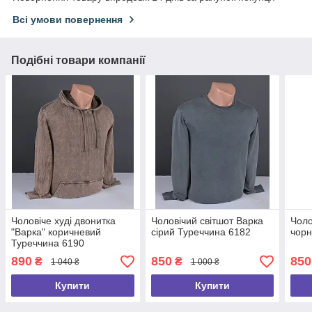
Всі умови повернення
Подібні товари компанії
Чоловіче худі двонитка
Чоловічий світшот Варка
Чоло
"Варка" коричневий
сірий Туреччина 6182
чорн
Туреччина 6190
890
850
850
₴
₴
1 040 ₴
1 000 ₴
Купити
Купити