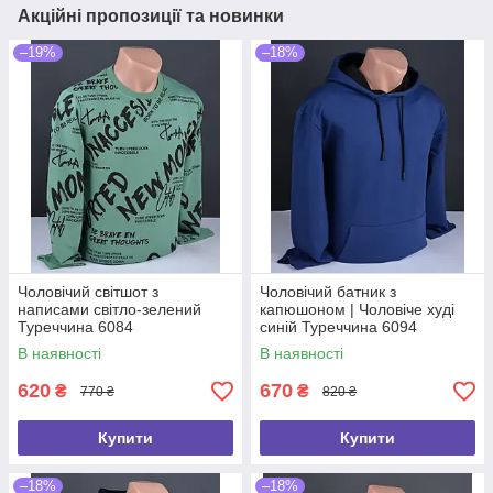
Акційні пропозиції та новинки
–19%
–18%
Чоловічий світшот з
Чоловічий батник з
написами світло-зелений
капюшоном | Чоловіче худі
Туреччина 6084
синій Туреччина 6094
В наявності
В наявності
620
670
₴
₴
770 ₴
820 ₴
Купити
Купити
–18%
–18%