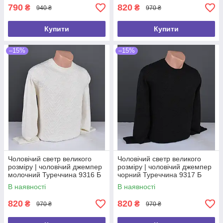
790
820
₴
₴
940 ₴
970 ₴
Купити
Купити
–15%
–15%
Чоловічий светр великого
Чоловічий светр великого
розміру | чоловічий джемпер
розміру | чоловічий джемпер
молочний Туреччина 9316 Б
чорний Туреччина 9317 Б
В наявності
В наявності
820
820
₴
₴
970 ₴
970 ₴