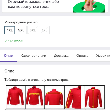
Міжнародний розмір
4XL
5XL
6XL
7XL
В наявності
Опис
Характеристики
Доставка
Оплата
Умови п
Опис
Таблиця замірів вказана у сантиметрах: