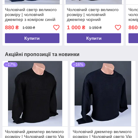
Чоловічий светр великого
Чоловічий светр великого
Чоло
розміру | чоловічий
розміру | чоловічий
чоло
джемпер з коміром синій
джемпер чорний
комі
Туреччина 9223 Б
Туреччина 7266 Б
Туре
880
1 000
860
₴
₴
1 030 ₴
1 150 ₴
Купити
Купити
Акційні пропозиції та новинки
–17%
–16%
Чоловічий джемпер великого
Чоловічий джемпер великого
розміру | Чоловічий светр Vip
розміру | Чоловічий светр Vip