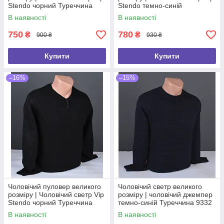
Stendo чорний Туреччина
Stendo темно-синій
9012 Б
Туреччина 9112 Б
В наявності
В наявності
750
780
₴
₴
900 ₴
930 ₴
Купити
Купити
–16%
–15%
Чоловічий пуловер великого
Чоловічий светр великого
розміру | Чоловічий светр Vip
розміру | чоловічий джемпер
Stendo чорний Туреччина
темно-синій Туреччина 9332
9255 Б
Б
В наявності
В наявності