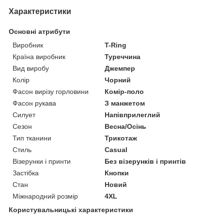
Характеристики
Основні атрибути
Виробник
T-Ring
Країна виробник
Туреччина
Вид виробу
Джемпер
Колір
Чорний
Фасон вирізу горловини
Комір-поло
Фасон рукава
З манжетом
Силует
Напівприлеглий
Сезон
Весна/Осінь
Тип тканини
Трикотаж
Стиль
Casual
Візерунки і принти
Без візерунків і принтів
Застібка
Кнопки
Стан
Новий
Міжнародний розмір
4XL
Користувальницькі характеристики