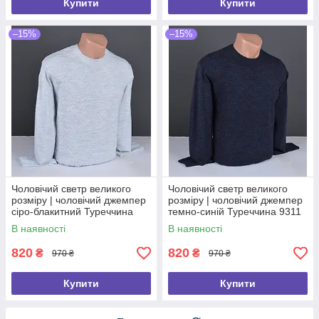
Купити
Купити
–15%
–15%
Чоловічий светр великого
Чоловічий светр великого
розміру | чоловічий джемпер
розміру | чоловічий джемпер
сіро-блакитний Туреччина
темно-синій Туреччина 9311
9318 Б
Б
В наявності
В наявності
820
820
₴
₴
970 ₴
970 ₴
Купити
Купити