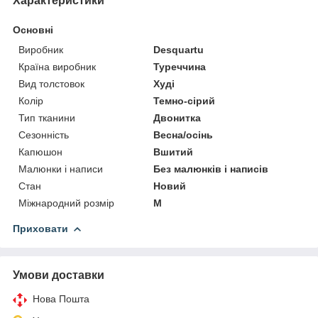
Характеристики
Основні
Виробник
Desquartu
Країна виробник
Туреччина
Вид толстовок
Худі
Колір
Темно-сірий
Тип тканини
Двонитка
Сезонність
Весна/осінь
Капюшон
Вшитий
Малюнки і написи
Без малюнків і написів
Стан
Новий
Міжнародний розмір
M
Приховати
Умови доставки
Нова Пошта