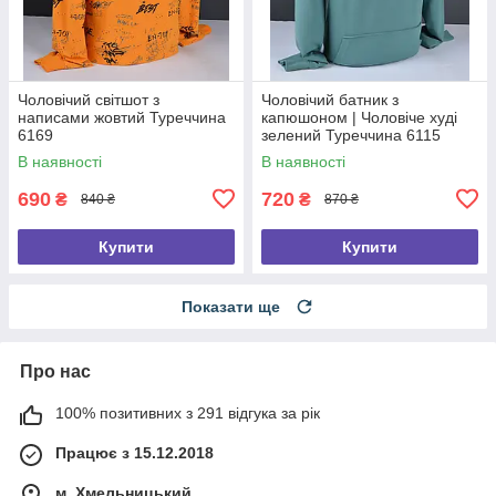
Чоловічий світшот з
Чоловічий батник з
написами жовтий Туреччина
капюшоном | Чоловіче худі
6169
зелений Туреччина 6115
В наявності
В наявності
690
720
₴
₴
840 ₴
870 ₴
Купити
Купити
Показати ще
Про нас
100% позитивних з 291 відгука за рік
Працює з 15.12.2018
м. Хмельницький