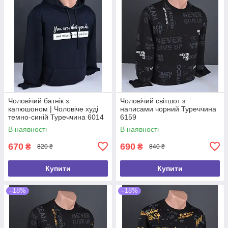
Чоловічий батнік з
Чоловічий світшот з
капюшоном | Чоловіче худі
написами чорний Туреччина
темно-синій Туреччина 6014
6159
В наявності
В наявності
670
690
₴
₴
820 ₴
840 ₴
Купити
Купити
–18%
–18%