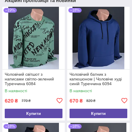
Акційні пропозиції та новинки
–19%
–18%
Чоловічий світшот з
Чоловічий батник з
написами світло-зелений
капюшоном | Чоловіче худі
Туреччина 6084
синій Туреччина 6094
В наявності
В наявності
620
670
₴
₴
770 ₴
820 ₴
Купити
Купити
–18%
–18%