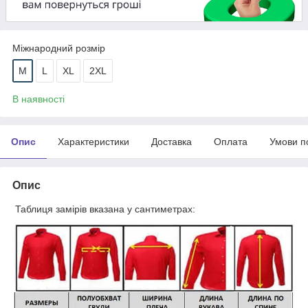
Міжнародний розмір
M
L
XL
2XL
В наявності
Опис
Характеристики
Доставка
Оплата
Умови п
Опис
Таблиця замірів вказана у сантиметрах: