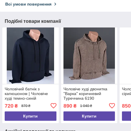
Всі умови повернення
Подібні товари компанії
Чоловічий батнік з
Чоловіче худі двонитка
Чоло
капюшоном | Чоловіче
"Варка" коричневий
сіри
худі темно-синій
Туреччина 6190
Туреччина 6063
720
890
850
₴
₴
870 ₴
1 040 ₴
Купити
Купити