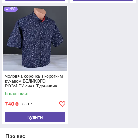
–14%
Чоловіча сорочка з коротким
рукавом ВЕЛИКОГО
РОЗМІРУ синя Туреччина
5099 Б
В наявності
740
₴
860 ₴
Купити
Про нас