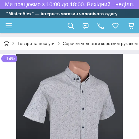
Ми працюємо з 10:00 до 18:00. Вихідний - неділя.
"Mister Alex" — інтернет-магазин чоловічого одягу
Товари та послуги
Сорочки чоловічі з коротким рукавом
–14%