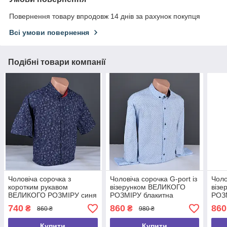
Повернення товару впродовж 14 днів за рахунок покупця
Всі умови повернення
Подібні товари компанії
Чоловіча сорочка з
Чоловіча сорочка G-port із
Чоло
коротким рукавом
візерунком ВЕЛИКОГО
віз
ВЕЛИКОГО РОЗМІРУ синя
РОЗМІРУ блакитна
РОЗМ
Туреччина 5099 Б
Туреччина 1182 Б
1179
740
860
860
₴
₴
860 ₴
980 ₴
Купити
Купити