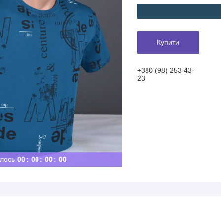
Купити
+380 (98) 253-43-
23
лось
0
0
0
0
0
0
0
0