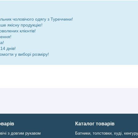
ьник чоловічого одягу з Туреччини!
ше якісну продукцію!
оволених клієнтів!
лення!
а!
14 днів!
омогти у виборі розміру!
оварів
Каталог товарів
вічі з довгим рукавом
Батники, толстовки, худі, кенгур