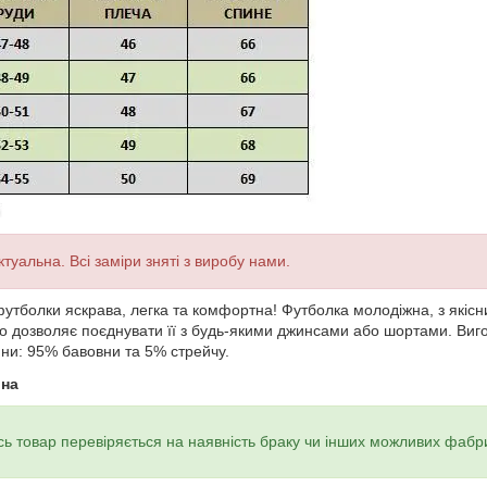
ктуальна. Всі заміри зняті з виробу нами.
футболки яскрава, легка та комфортна! Футболка молодіжна, з якіс
 дозволяє поєднувати її з будь-якими джинсами або шортами. Вигот
ни: 95% бавовни та 5% стрейчу.
ина
ь товар перевіряється на наявність браку чи інших можливих фабр