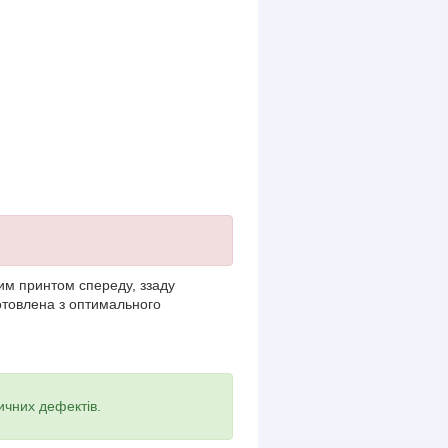
ним принтом спереду, ззаду
овлена ​​з оптимального
ичних дефектів.