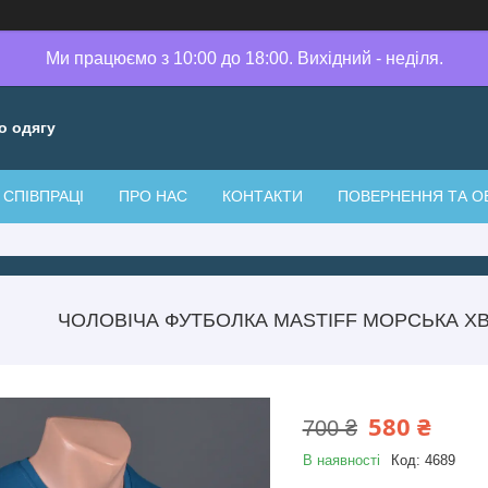
Ми працюємо з 10:00 до 18:00. Вихідний - неділя.
о одягу
СПІВПРАЦІ
ПРО НАС
КОНТАКТИ
ПОВЕРНЕННЯ ТА О
ЧОЛОВІЧА ФУТБОЛКА MASTIFF МОРСЬКА ХВ
580 ₴
700 ₴
В наявності
Код:
4689