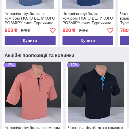
Чоловіча футболка з
Чоловіча футболка з
Чоло
коміром ПОЛО ВЕЛИКОГО
коміром ПОЛО ВЕЛИКОГО
ком
РОЗМІРУ синя Туреччина
РОЗМІРУ синя Туреччина
Туре
2233 Б
2196 Б
850
820
780
₴
₴
970 ₴
940 ₴
Купити
Купити
Акційні пропозиції та новинки
–17%
–17%
Чоловіча футболка з коміром
Чоловіча футболка з коміром