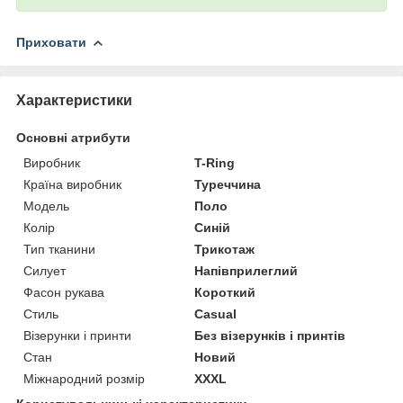
Приховати
Характеристики
Основні атрибути
Виробник
T-Ring
Країна виробник
Туреччина
Модель
Поло
Колір
Синій
Тип тканини
Трикотаж
Силует
Напівприлеглий
Фасон рукава
Короткий
Стиль
Casual
Візерунки і принти
Без візерунків і принтів
Стан
Новий
Міжнародний розмір
XXXL