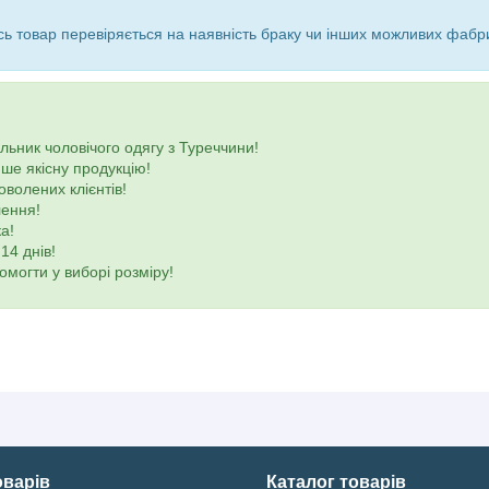
ь товар перевіряється на наявність браку чи інших можливих фабр
ьник чоловічого одягу з Туреччини!
ше якісну продукцію!
оволених клієнтів!
лення!
а!
14 днів!
омогти у виборі розміру!
оварів
Каталог товарів