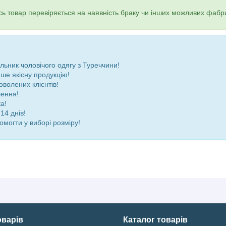
ь товар перевіряється на наявність браку чи інших можливих фабр
ьник чоловічого одягу з Туреччини!
ше якісну продукцію!
оволених клієнтів!
лення!
а!
14 днів!
омогти у виборі розміру!
оварів
Каталог товарів