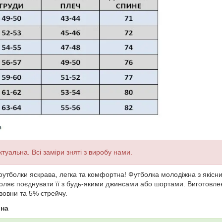
ктуальна. Всі заміри зняті з виробу нами.
футболки яскрава, легка та комфортна! Футболка молодіжна з якісн
оляє поєднувати її з будь-якими джинсами або шортами. Виготовлен
вовни та 5% стрейчу.
ина