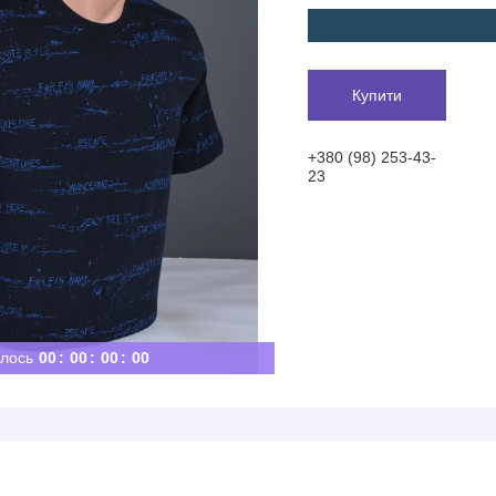
Купити
+380 (98) 253-43-
23
лось
0
0
0
0
0
0
0
0