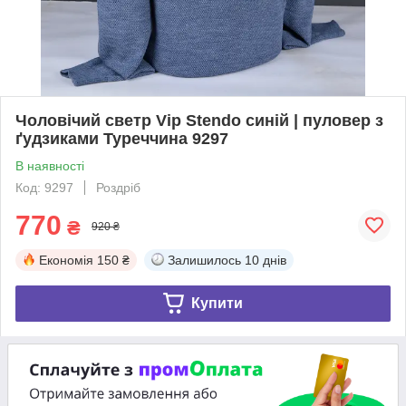
Чоловічий светр Vip Stendo синій | пуловер з
ґудзиками Туреччина 9297
В наявності
Код: 9297
Роздріб
770
₴
920 ₴
Економія
150 ₴
Залишилось
10 днів
Купити