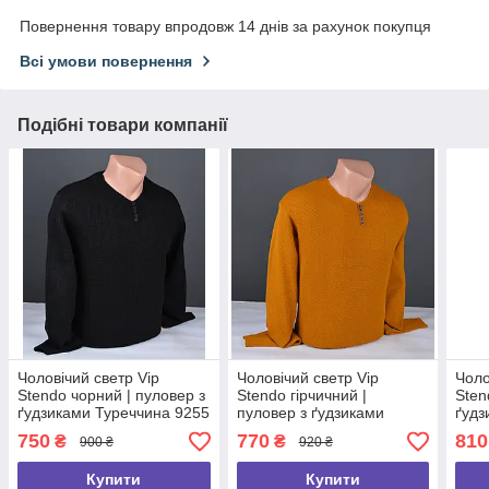
Повернення товару впродовж 14 днів за рахунок покупця
Всі умови повернення
Подібні товари компанії
Чоловічий светр Vip
Чоловічий светр Vip
Чоло
Stendo чорний | пуловер з
Stendo гірчичний |
Sten
ґудзиками Туреччина 9255
пуловер з ґудзиками
ґудз
Туреччина 9302
750
770
810
₴
₴
900 ₴
920 ₴
Купити
Купити