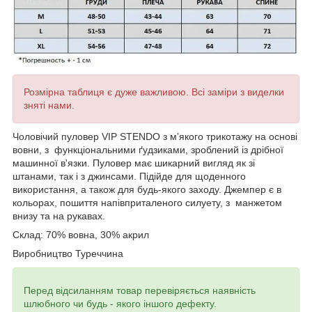
Розмірна таблиця є дуже важливою. Всі заміри з виделки
зняті нами.
Чоловічий пуловер VIP STENDO
з м’якого трикотажу на основі
вовни, з функціональними ґудзиками,
зроблений із дрібної
машинної в'язки.
Пуловер
має шикарний вигляд як зі
штанами, так і з джинсами. Підійде для щоденного
використання, а також для будь-якого заходу.
Джемпер
є в
кольорах, пошиття напівприталеного силуету, з манжетом
внизу та на рукавах.
Склад: 70% вовна, 30% акрил
Виробництво Туреччина
Перед відсиланням товар перевіряється наявність
шлюбного чи будь - якого іншого дефекту.