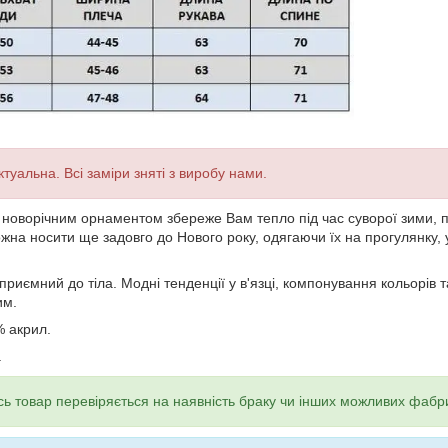
туальна. Всі заміри зняті з виробу нами.
новорічним орнаментом збереже Вам тепло під час суворої зими, пі
ожна носити ще задовго до Нового року, одягаючи їх на прогулянку, у
 приємний до тіла. Модні тенденції у в'язці, компонування кольорів
им.
% акрил.
а
ь товар перевіряється на наявність браку чи інших можливих фабр