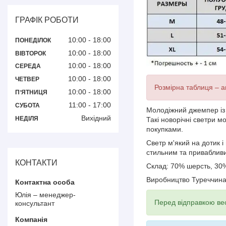
ГРАФІК РОБОТИ
10:00
18:00
ПОНЕДІЛОК
10:00
18:00
ВІВТОРОК
10:00
18:00
СЕРЕДА
10:00
18:00
ЧЕТВЕР
Розмірна таблиця – ак
10:00
18:00
ПʼЯТНИЦЯ
11:00
17:00
СУБОТА
Молодіжний джемпер із 
Вихідний
НЕДІЛЯ
Такі новорічні светри м
покупками.
Светр м'який на дотик і
стильним та приваблив
КОНТАКТИ
Склад: 70% шерсть, 30
Виробництво Туреччин
Юлія – менеджер-
Перед відправкою вес
консультант