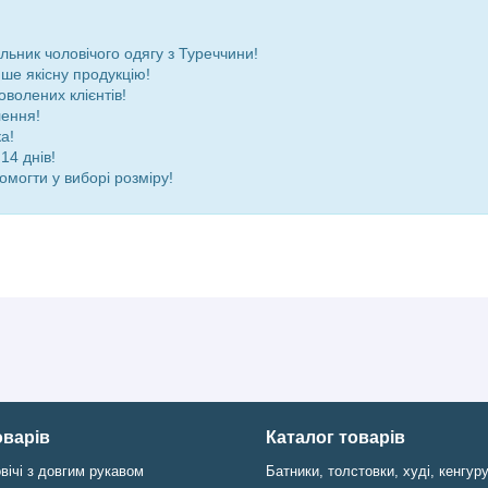
ьник чоловічого одягу з Туреччини!
ше якісну продукцію!
оволених клієнтів!
лення!
а!
14 днів!
омогти у виборі розміру!
оварів
Каталог товарів
вічі з довгим рукавом
Батники, толстовки, худі, кенгур