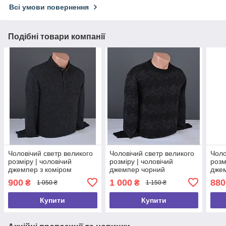
Всі умови повернення
Подібні товари компанії
Чоловічий светр великого
Чоловічий светр великого
Чоло
розміру | чоловічий
розміру | чоловічий
розм
джемпер з коміром
джемпер чорний
джем
чорний Туреччина 9342 Б
Туреччина 7266 Б
чорн
900
1 000
880
₴
₴
1 050 ₴
1 150 ₴
Купити
Купити