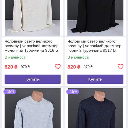
Чоловічий светр великого
Чоловічий светр великого
розміру | чоловічий джемпер
розміру | чоловічий джемпер
молочний Туреччина 9316 Б
чорний Туреччина 9317 Б
В наявності
В наявності
820
820
₴
₴
970 ₴
970 ₴
Купити
Купити
–15%
–15%