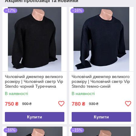
Акційні пропозиції та новинки
–17%
–16%
Чоловічий джемпер великого
Чоловічий джемпер великого
розміру | Чоловічий светр Vip
розміру | Чоловічий светр Vip
Stendo чорний Туреччина
Stendo темно-синій
9012 Б
Туреччина 9112 Б
В наявності
В наявності
750
780
₴
₴
900 ₴
930 ₴
Купити
Купити
–16%
–15%