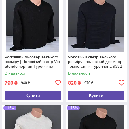
Чоловічий пуловер великого
Чоловічий светр великого
розміру | Чоловічий светр Vip
розміру | чоловічий джемпер
Stendo чорний Туреччина
темно-синій Туреччина 9332
9255 Б
Б
В наявності
В наявності
790
820
₴
₴
940 ₴
970 ₴
Купити
Купити
–15%
–15%