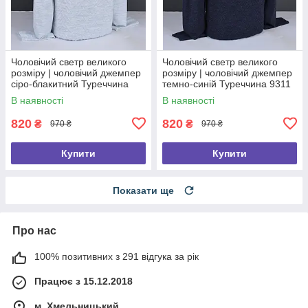
Чоловічий светр великого
Чоловічий светр великого
розміру | чоловічий джемпер
розміру | чоловічий джемпер
сіро-блакитний Туреччина
темно-синій Туреччина 9311
9318 Б
Б
В наявності
В наявності
820
820
₴
₴
970 ₴
970 ₴
Купити
Купити
Показати ще
Про нас
100% позитивних з 291 відгука за рік
Працює з 15.12.2018
м. Хмельницький