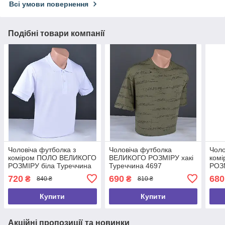
Всі умови повернення
Подібні товари компанії
Чоловіча футболка з
Чоловіча футболка
Чоло
коміром ПОЛО ВЕЛИКОГО
ВЕЛИКОГО РОЗМІРУ хакі
ком
РОЗМІРУ біла Туреччина
Туреччина 4697
РОЗ
2190 Б
Туре
720
690
680
₴
₴
840 ₴
810 ₴
Купити
Купити
Акційні пропозиції та новинки