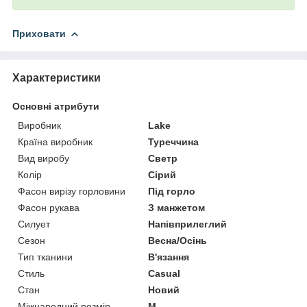
Приховати
Характеристики
Основні атрибути
Виробник
Lake
Країна виробник
Туреччина
Вид виробу
Светр
Колір
Сірий
Фасон вирізу горловини
Під горло
Фасон рукава
З манжетом
Силует
Напівприлеглий
Сезон
Весна/Осінь
Тип тканини
В'язання
Стиль
Casual
Стан
Новий
Міжнародний розмір
M