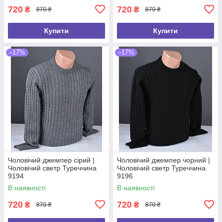
720
720
₴
₴
870 ₴
870 ₴
Купити
Купити
–17%
–17%
Чоловічий джемпер сірий |
Чоловічий джемпер чорний |
Чоловічий светр Туреччина
Чоловічий светр Туреччина
9194
9196
В наявності
В наявності
720
720
₴
₴
870 ₴
870 ₴