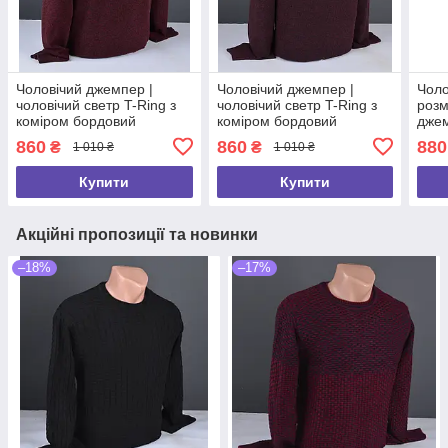
Чоловічий джемпер |
Чоловічий джемпер |
Чоло
чоловічий светр T-Ring з
чоловічий светр T-Ring з
розм
коміром бордовий
коміром бордовий
джем
Туреччина 9168
Туреччина 9340
Туре
860
860
880
₴
₴
1 010 ₴
1 010 ₴
Купити
Купити
Акційні пропозиції та новинки
–18%
–17%