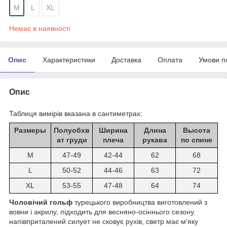
M
L
XL
Немає в наявності
Опис
Характеристики
Доставка
Оплата
Умови п
Опис
Таблиця вимірів вказана в сантиметрах:
Размеры
Полуобхв
Ширина
Длина
Высота
ат груди
плеча
рукава
по спине
M
47-49
42-44
62
68
L
50-52
44-46
63
72
XL
53-55
47-48
64
74
Чоловічий гольф
турецького виробництва виготовлений з
вовни і акрилу, підходить для весняно-осіннього сезону.
напівприталений силует не сковує рухів, светр має м'яку