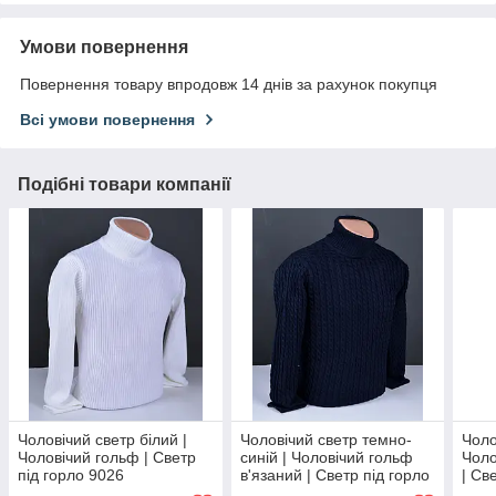
Умови повернення
Повернення товару впродовж 14 днів за рахунок покупця
Всі умови повернення
Подібні товари компанії
Чоловічий светр білий |
Чоловічий светр темно-
Чоло
Чоловічий гольф | Светр
синій | Чоловічий гольф
Чоло
під горло 9026
в'язаний | Светр під горло
| Св
9019