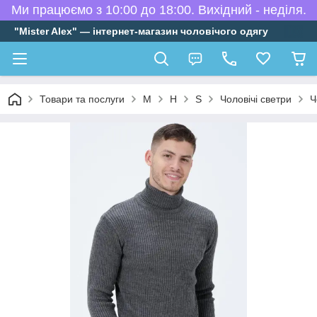
Ми працюємо з 10:00 до 18:00. Вихідний - неділя.
"Mister Alex" — інтернет-магазин чоловічого одягу
Товари та послуги
М
H
S
Чоловічі светри
Ч