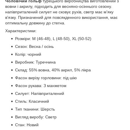
Чоловічий гольф
турецького виробництва виготовлений з
вовни і акрилу, підходить для весняно-осіннього сезону.
напівприталений силует не сковує рухів, светр має м'яку
в'язку. Призначений для повсякденного використання, має
оптимальну довжину до стегна.
Характеристики:
Розміри: M (46-48), L (48-50), XL (50-52)
Сезон: Весна / осінь
Колір: чорний
Виробник: Туреччина
Склад: 55% вовна, 40% акрил, 5% лікра
Фасон вирізу горловини: під шію
Фасон рукава: З манжетом
Силует: Напівприталений
Стиль: Класичний
Тип тканини: Шерсть
Вигляд виробу: Светр
Стан: Новий