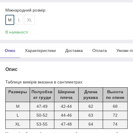
Міжнародний розмір
M
L
XL
В наявності
Опис
Характеристики
Доставка
Оплата
Умови п
Опис
Таблиця вимірів вказана в сантиметрах:
Размеры
Полуобхв
Ширина
Длина
Высота
ат груди
плеча
рукава
по спине
M
47-49
42-44
62
68
L
50-52
44-46
63
72
XL
53-55
47-48
64
74