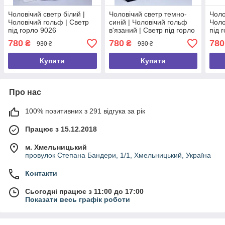
Чоловічий светр білий |
Чоловічий светр темно-
Чоло
Чоловічий гольф | Светр
синій | Чоловічий гольф
Чоло
під горло 9026
в'язаний | Светр під горло
під 
9019
780
780
780
₴
₴
930 ₴
930 ₴
Купити
Купити
Про нас
100% позитивних з 291 відгука за рік
Працює з 15.12.2018
м. Хмельницький
провулок Степана Бандери, 1/1, Хмельницький, Україна
Контакти
Сьогодні працює з 11:00 до 17:00
Показати весь графік роботи