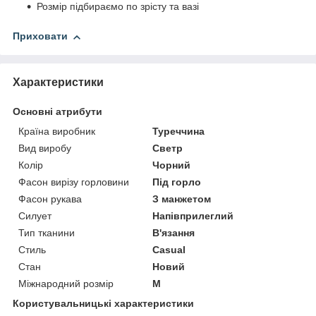
Розмір підбираємо по зрісту та вазі
Приховати
Характеристики
Основні атрибути
Країна виробник
Туреччина
Вид виробу
Светр
Колір
Чорний
Фасон вирізу горловини
Під горло
Фасон рукава
З манжетом
Силует
Напівприлеглий
Тип тканини
В'язання
Стиль
Casual
Стан
Новий
Міжнародний розмір
M
Користувальницькі характеристики