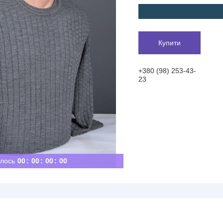
Купити
+380 (98) 253-43-
23
лось
0
0
0
0
0
0
0
0