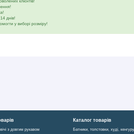
оволених клієнтів!
лення!
а!
14 днів!
омогти у виборі розміру!
оварів
Каталог товарів
вічі з довгим рукавом
Батники, толстовки, худі, кенгур