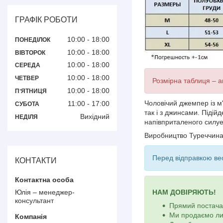
ГРАФІК РОБОТИ
10:00
18:00
ПОНЕДІЛОК
10:00
18:00
ВІВТОРОК
10:00
18:00
СЕРЕДА
10:00
18:00
ЧЕТВЕР
Розмірна таблиця – ак
10:00
18:00
ПʼЯТНИЦЯ
Чоловічий джемпер із м
11:00
17:00
СУБОТА
так і з джинсами. Піді
Вихідний
НЕДІЛЯ
напівприталеного силуе
Виробництво Туреччин
Перед відправкою вес
КОНТАКТИ
Юлія – менеджер-
НАМ ДОВІРЯЮТЬ!
консультант
Прямий постачал
Ми продаємо ли