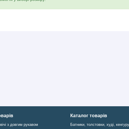
оварів
Каталог товарів
вічі з довгим рукавом
Батники, толстовки, худі, кенгур