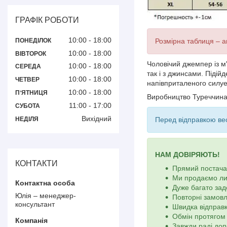
ГРАФІК РОБОТИ
10:00
18:00
ПОНЕДІЛОК
Розмірна таблиця – ак
10:00
18:00
ВІВТОРОК
Чоловічий джемпер із м
10:00
18:00
СЕРЕДА
так і з джинсами. Піді
10:00
18:00
ЧЕТВЕР
напівприталеного силуе
10:00
18:00
ПʼЯТНИЦЯ
Виробництво Туреччин
11:00
17:00
СУБОТА
Вихідний
НЕДІЛЯ
Перед відправкою вес
НАМ ДОВІРЯЮТЬ!
КОНТАКТИ
Прямий постачал
Ми продаємо ли
Дуже багато зад
Юлія – менеджер-
Повторні замов
консультант
Швидка відправк
Обмін протягом 
Завжди раді доп