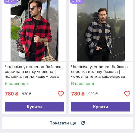
–16%
–16%
Чоловіча утепленая байкова
Чоловіча утепленая байкова
сорочка в клітку червона |
сорочка в клітку бежева |
чоловіча тепла кашемірова
чоловіча тепла кашемірова
сорочка Туреччина 1060
сорочка Туреччина 1115
В наявності
В наявності
780
780
₴
₴
930 ₴
930 ₴
Купити
Купити
Показати ще