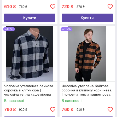
610
720
₴
₴
760 ₴
870 ₴
Купити
Купити
–16%
–16%
Чоловіча утепленая байкова
Чоловіча утеплена байкова
сорочка в клітку сіра |
сорочка в клітинку коричнева
чоловіча тепла кашемірова
| чоловіча тепла кашемірова
сорочка Туреччина 1131
сорочка Туреччина 1100
В наявності
В наявності
760
760
₴
₴
910 ₴
910 ₴