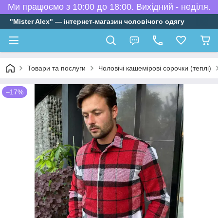
Ми працюємо з 10:00 до 18:00. Вихідний - неділя.
"Mister Alex" — інтернет-магазин чоловічого одягу
Товари та послуги
Чоловічі кашемірові сорочки (теплі)
–17%