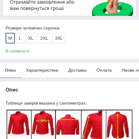
Розміри чоловічих сорочок
М
L
XL
2XL
3XL
В наявності
Опис
Характеристики
Доставка
Оплата
Умови п
Опис
Таблиця замірів вказана у сантиметрах: