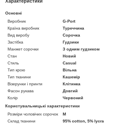
Характеристики
Основні
Виробник
G-Port
Країна виробник
Туреччина
Вид виробу
Сорочка
Застібка
Гудзики
Манжет сорочки
З одним гудзиком
Стан
Новий
Стиль
Casual
Тип крою
Вільна
Тип тканини
Кашемір
Візерунки і принти
Клітинка
Фасон рукава
Довгий
Колір
Червоний
Користувальницькі характеристики
Розміри чоловічих сорочок
М
Склад тканини
95% cotton, 5% lycra