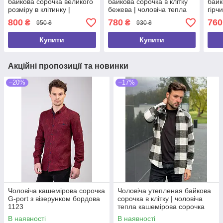
байкова сорочка великого
байкова сорочка в клітку
байк
розміру в клітинку |
бежева | чоловіча тепла
гірч
чоловіча кашемірова
кашемірова сорочка
каше
800
780
760
₴
₴
950 ₴
930 ₴
сорочка червона
Туреччина 1115
Туре
Туреччина 1060 Б
Купити
Купити
Акційні пропозиції та новинки
–20%
–17%
Чоловіча кашемірова сорочка
Чоловіча утепленая байкова
G-port з візерунком бордова
сорочка в клітку | чоловіча
1123
тепла кашемірова сорочка
Туреччина 1130
В наявності
В наявності