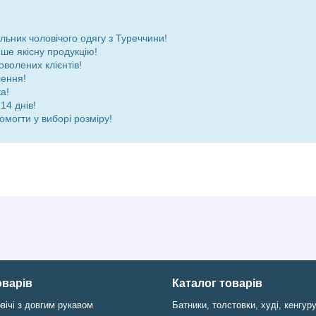
ьник чоловічого одягу з Туреччини!
ше якісну продукцію!
оволених клієнтів!
лення!
а!
14 днів!
омогти у виборі розміру!
оварів
Каталог товарів
вічі з довгим рукавом
Батники, толстовки, худі, кенгур