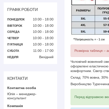
ГРАФІК РОБОТИ
10:00
18:00
ПОНЕДІЛОК
10:00
18:00
ВІВТОРОК
10:00
18:00
СЕРЕДА
10:00
18:00
ЧЕТВЕР
10:00
18:00
ПʼЯТНИЦЯ
11:00
17:00
Розмірна таблиця – ак
СУБОТА
Вихідний
НЕДІЛЯ
Чоловічий вовняний све
оформлені еластичною в
комфортним. Светр ство
Склад: 70% вовна, 30%
КОНТАКТИ
Виробництво Туреччин
Юлія – менеджер-
Перед відправкою вес
консультант