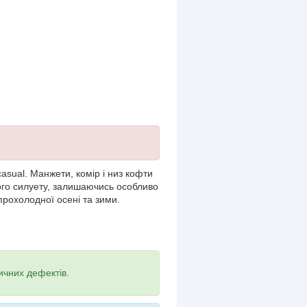
sual. Манжети, комір і низ кофти
ого силуету, залишаючись особливо
прохолодної осені та зими.
ичних дефектів.