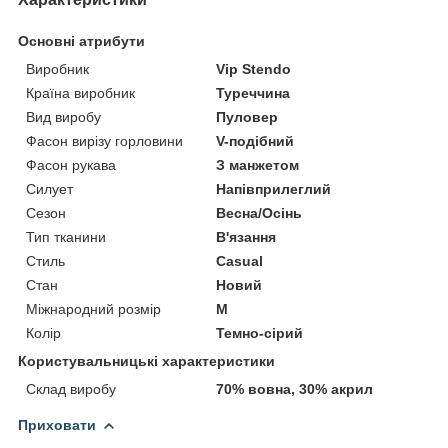
Основні атрибути
Виробник
Vip Stendo
Країна виробник
Туреччина
Вид виробу
Пуловер
Фасон вирізу горловини
V-подібний
Фасон рукава
З манжетом
Силует
Напівприлеглий
Сезон
Весна/Осінь
Тип тканини
В'язання
Стиль
Casual
Стан
Новий
Міжнародний розмір
M
Колір
Темно-сірий
Користувальницькі характеристики
Склад виробу
70% вовна, 30% акрил
Приховати