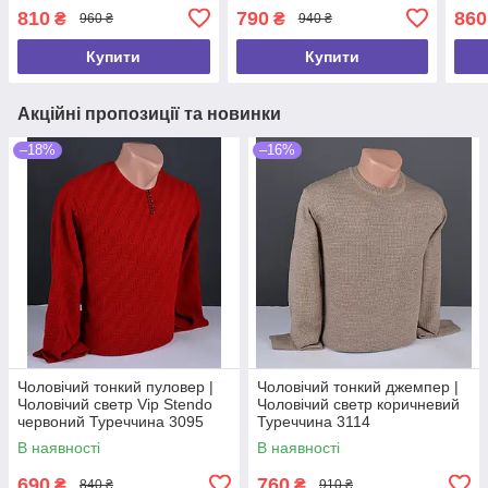
Stendo чорний Туреччина
Sten
810
790
860
₴
₴
960 ₴
940 ₴
9255 Б
9104
Купити
Купити
Акційні пропозиції та новинки
–18%
–16%
Чоловічий тонкий пуловер |
Чоловічий тонкий джемпер |
Чоловічий светр Vip Stendo
Чоловічий светр коричневий
червоний Туреччина 3095
Туреччина 3114
В наявності
В наявності
690
760
₴
₴
840 ₴
910 ₴