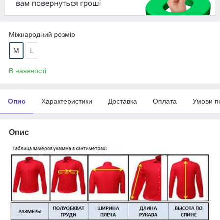
Міжнародний розмір
M
L
В наявності
Опис
Характеристики
Доставка
Оплата
Умови п
Опис