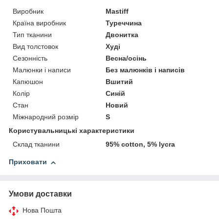
Виробник
Mastiff
Країна виробник
Туреччина
Тип тканини
Двонитка
Вид толстовок
Худі
Сезонність
Весна/осінь
Малюнки і написи
Без малюнків і написів
Капюшон
Вшитий
Колір
Синій
Стан
Новий
Міжнародний розмір
S
Користувальницькі характеристики
Склад тканини
95% cotton, 5% lycra
Приховати
Умови доставки
Нова Пошта