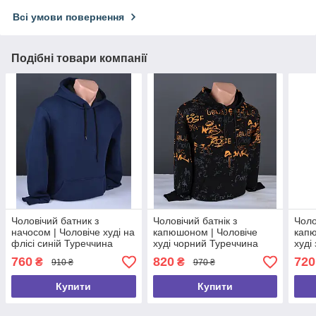
Всі умови повернення
Подібні товари компанії
Чоловічий батник з
Чоловічий батнік з
Чоло
начосом | Чоловіче худі на
капюшоном | Чоловіче
капю
флісі синій Туреччина
худі чорний Туреччина
худі
6091
6204
611
760
820
720
₴
₴
910 ₴
970 ₴
Купити
Купити