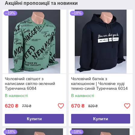
Акційні пропозиції та новинки
–19%
–18%
Чоловічий світшот з
Чоловічий батнік з
написами світло-зелений
капюшоном | Чоловіче худі
Туреччина 6084
темно-синій Туреччина 6014
В наявності
В наявності
620
670
₴
₴
770 ₴
820 ₴
Купити
Купити
–18%
–18%