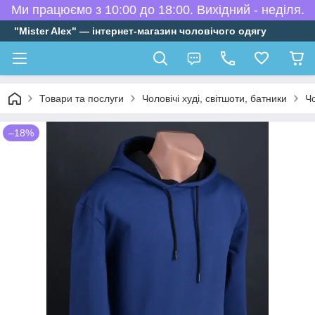
Ми працюємо з 10:00 до 18:00. Вихідний - неділя.
"Mister Alex" — інтернет-магазин чоловічого одягу
Товари та послуги
Чоловічі худі, світшоти, батники
Чо
–18%