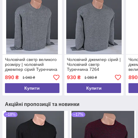
Чоловічий светр великого
Чоловічий джемпер сірий |
Чоло
розміру | чоловічий
Чоловічий светр
джем
джемпер сірий Туреччина
Туреччина 7264
вели
9395 Б
Чоло
890
930
890
₴
₴
1 040 ₴
1 080 ₴
сіри
Купити
Купити
Акційні пропозиції та новинки
–18%
–17%