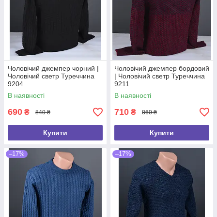
Чоловічий джемпер чорний |
Чоловічий джемпер бордовий
Чоловічий светр Туреччина
| Чоловічий светр Туреччина
9204
9211
В наявності
В наявності
690
710
₴
₴
840 ₴
860 ₴
Купити
Купити
–17%
–17%