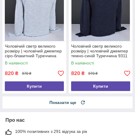
Чоловічий светр великого
Чоловічий светр великого
розміру | чоловічий джемпер
розміру | чоловічий джемпер
сіро-блакитний Туреччина
темно-синій Туреччина 9311
9318 Б
Б
В наявності
В наявності
820
820
₴
₴
970 ₴
970 ₴
Купити
Купити
Показати ще
Про нас
100% позитивних з 291 відгука за рік