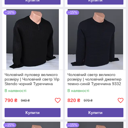
Купити
Купити
–16%
–15%
Чоловічий пуловер великого
Чоловічий светр великого
розміру | Чоловічий светр Vip
розміру | чоловічий джемпер
Stendo чорний Туреччина
темно-синій Туреччина 9332
9255 Б
Б
В наявності
В наявності
790
820
₴
₴
940 ₴
970 ₴
Купити
Купити
–15%
–15%