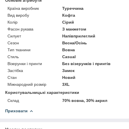
Основні атрибути
Країна виробник
Туреччина
Вид виробу
Кофта
Колір
Сірий
Фасон рукава
З манжетом
Силует
Напівприлеглий
Сезон
Весна/Осінь
Тип тканини
Вовна
Стиль
Casual
Візерунки і принти
Без візерунків і принтів
Застібка
Замок
Стан
Новий
Міжнародний розмір
3XL
Користувальницькі характеристики
Склад
70% вовна, 30% акрил
Приховати