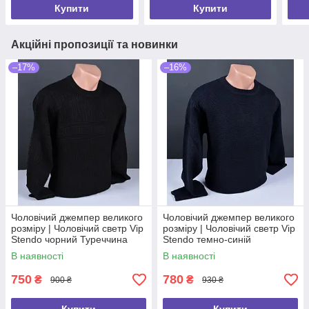
Купити
Купити
Акційні пропозиції та новинки
–17%
–16%
Чоловічий джемпер великого
Чоловічий джемпер великого
розміру | Чоловічий светр Vip
розміру | Чоловічий светр Vip
Stendo чорний Туреччина
Stendo темно-синій
9012 Б
Туреччина 9112 Б
В наявності
В наявності
750
780
₴
₴
900 ₴
930 ₴