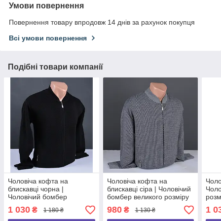
Умови повернення
Повернення товару впродовж 14 днів за рахунок покупця
Всі умови повернення
Подібні товари компанії
Чоловіча кофта на
Чоловіча кофта на
Чоло
блискавці чорна |
блискавці сіра | Чоловічий
Чоло
Чоловічий бомбер
бомбер великого розміру
розм
великого розміру 9144 Б
9321 Б
1 030
980
1 0
₴
₴
1 180 ₴
1 130 ₴