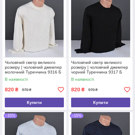
Чоловічий светр великого
Чоловічий светр великого
розміру | чоловічий джемпер
розміру | чоловічий джемпер
молочний Туреччина 9316 Б
чорний Туреччина 9317 Б
В наявності
В наявності
820
820
₴
₴
970 ₴
970 ₴
Купити
Купити
–15%
–15%