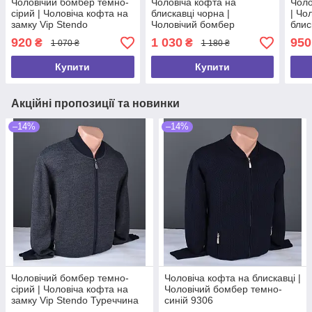
Чоловічий бомбер темно-
Чоловіча кофта на
Чоло
сірий | Чоловіча кофта на
блискавці чорна |
| Чо
замку Vip Stendo
Чоловічий бомбер
блис
Туреччина 9149
великого розміру 9144 Б
920
1 030
950
₴
₴
1 070 ₴
1 180 ₴
Купити
Купити
Акційні пропозиції та новинки
–14%
–14%
Чоловічий бомбер темно-
Чоловіча кофта на блискавці |
сірий | Чоловіча кофта на
Чоловічий бомбер темно-
замку Vip Stendo Туреччина
синій 9306
9149