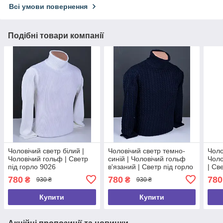
Всі умови повернення
Подібні товари компанії
Чоловічий светр білий |
Чоловічий светр темно-
Чоло
Чоловічий гольф | Светр
синій | Чоловічий гольф
Чоло
під горло 9026
в'язаний | Светр під горло
| Св
9019
780
780
780
₴
₴
930 ₴
930 ₴
Купити
Купити