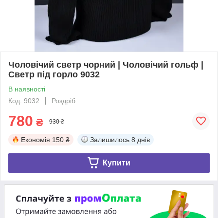
Чоловічий светр чорний | Чоловічий гольф |
Светр під горло 9032
В наявності
Код: 9032
Роздріб
780
₴
930 ₴
Економія
150 ₴
Залишилось
8 днів
Купити