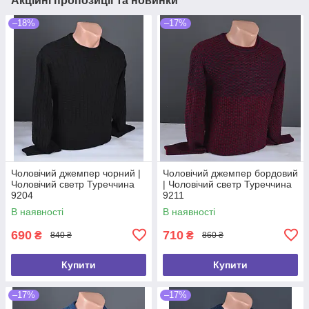
Акційні пропозиції та новинки
–18%
–17%
Чоловічий джемпер чорний |
Чоловічий джемпер бордовий
Чоловічий светр Туреччина
| Чоловічий светр Туреччина
9204
9211
В наявності
В наявності
690
710
₴
₴
840 ₴
860 ₴
Купити
Купити
–17%
–17%