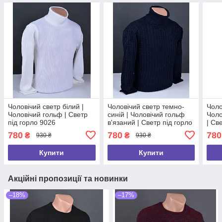
Чоловічий светр білий |
Чоловічий светр темно-
Чоло
Чоловічий гольф | Светр
синій | Чоловічий гольф
Чоло
під горло 9026
в'язаний | Светр під горло
| Св
9019
780
780
780
₴
₴
930 ₴
930 ₴
Купити
Купити
Акційні пропозиції та новинки
–18%
–17%