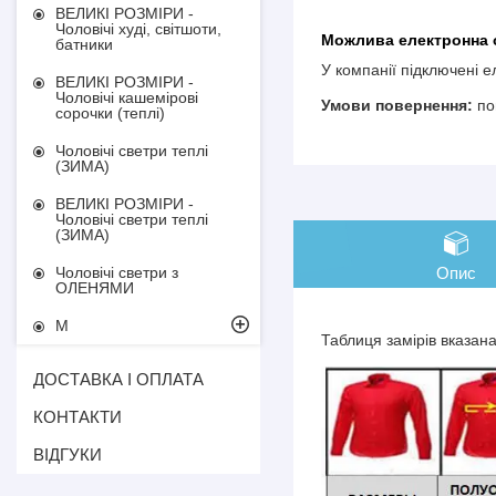
ВЕЛИКІ РОЗМІРИ -
Чоловічі худі, світшоти,
батники
У компанії підключені 
ВЕЛИКІ РОЗМІРИ -
Чоловічі кашемірові
по
сорочки (теплі)
Чоловічі светри теплі
(ЗИМА)
ВЕЛИКІ РОЗМІРИ -
Чоловічі светри теплі
(ЗИМА)
Опис
Чоловічі светри з
ОЛЕНЯМИ
М
Таблиця замірів вказан
ДОСТАВКА І ОПЛАТА
КОНТАКТИ
ВІДГУКИ