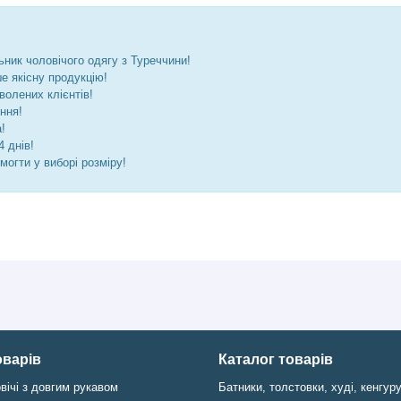
ник чоловічого одягу з Туреччини!
 якісну продукцію!
волених клієнтів!
ння!
!
 днів!
могти у виборі розміру!
оварів
Каталог товарів
вічі з довгим рукавом
Батники, толстовки, худі, кенгур