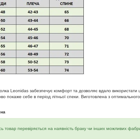
лка Leonidas забезпечує комфорт та дозволяє вдало використати ц
во покаже себе в період літньої спеки. Виготовлена ​​з оптимально
ина
ь товар перевіряється на наявність браку чи інших можливих фабр