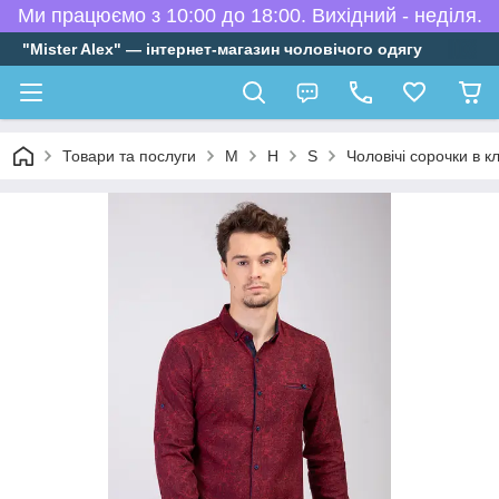
Ми працюємо з 10:00 до 18:00. Вихідний - неділя.
"Mister Alex" — інтернет-магазин чоловічого одягу
Товари та послуги
М
H
S
Чоловічі сорочки в кл