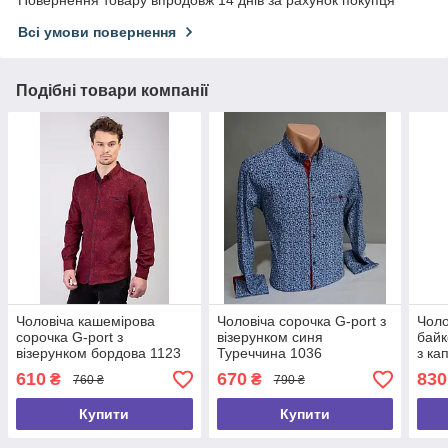
Всі умови повернення
Подібні товари компанії
Чоловіча кашемірова
Чоловіча сорочка G-port з
Чоло
сорочка G-port з
візерунком синя
байк
візерунком бордова 1123
Туреччина 1036
з к
Туре
610
670
830
₴
₴
760 ₴
790 ₴
Купити
Купити