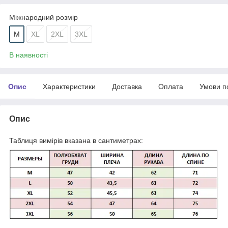
Міжнародний розмір
M
XL
2XL
3XL
В наявності
Опис
Характеристики
Доставка
Оплата
Умови п
Опис
Таблиця вимірів вказана в сантиметрах: