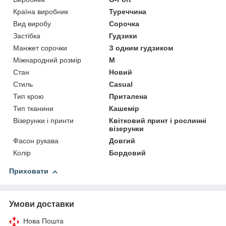
Країна виробник
Туреччина
Вид виробу
Сорочка
Застібка
Гудзики
Манжет сорочки
З одним гудзиком
Міжнародний розмір
M
Стан
Новий
Стиль
Casual
Тип крою
Приталена
Тип тканини
Кашемір
Візерунки і принти
Квітковий принт і рослинні
візерунки
Фасон рукава
Довгий
Колір
Бордовий
Приховати
Умови доставки
Нова Пошта