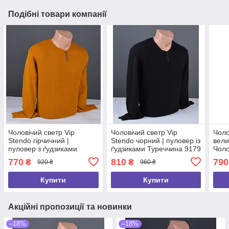
Подібні товари компанії
Чоловічий светр Vip
Чоловічий светр Vip
Чоло
Stendo гірчичний |
Stendo чорний | пуловер із
вели
пуловер з ґудзиками
ґудзиками Туреччина 9179
Чоло
Туреччина 9302
Sten
770
810
790
₴
₴
920 ₴
960 ₴
9255
Купити
Купити
Акційні пропозиції та новинки
–18%
–18%