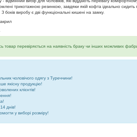
 - відмінний вибір для чоловіків, які віддають перевагу комфортно
рмлені трикотажною резинкою, завдяки якій кофта ідеально сидить п
 З боків виробу є дві функціональні кишені на замку.
 акрил
а
ь товар перевіряється на наявність браку чи інших можливих фабр
ьник чоловічого одягу з Туреччини!
ше якісну продукцію!
оволених клієнтів!
лення!
а!
14 днів!
омогти у виборі розміру!