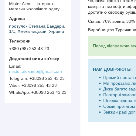
Чоловіча кофта на замку
Mister Alex — інтернет-
комір та низ кофти офо
магазин чоловічого одягу
достатню свободу рухів.
Склад: 70% вовна, 30%
провулок Степана Бандери,
Виробництво Туреччин
1/1, Хмельницький, Україна
Перед відправкою вес
+380 (98) 253-43-23
НАМ ДОВІРЯЮТЬ!
mister.alex.info@gmail.com
Прямий постачал
+38098 253 43 23
Ми продаємо ли
+38098 253 43 23
Дуже багато зад
+38098 253 43 23
Повторні замов
Швидка відправк
Обмін протягом 
Завжди раді доп