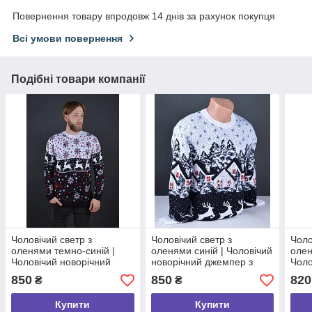
Повернення товару впродовж 14 днів за рахунок покупця
Всі умови повернення
Подібні товари компанії
Чоловічий светр з
Чоловічий светр з
Чоло
оленями темно-синій |
оленями синій | Чоловічий
олен
Чоловічий новорічний
новорічний джемпер з
Чоло
джемпер з оленями
оленями Туреччина 8067
дже
850
850
820
₴
₴
Туреччина 8002
Туре
Купити
Купити