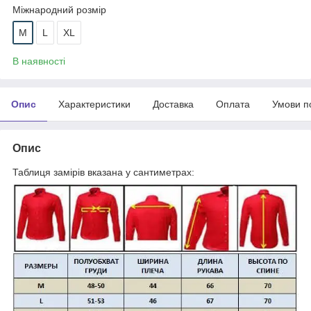
Міжнародний розмір
M
L
XL
В наявності
Опис
Характеристики
Доставка
Оплата
Умови п
Опис
Таблиця замірів вказана у сантиметрах: